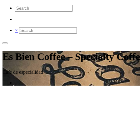
×
Es Bien Coffee – Specialty Coff
Café de especialidad