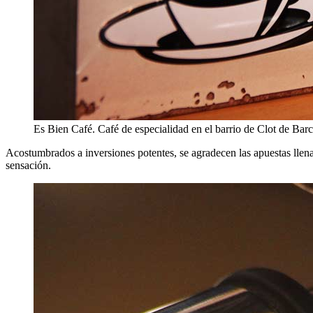
Es Bien Café. Café de especialidad en el barrio de Clot de Bar
Acostumbrados a inversiones potentes, se agradecen las apuestas llenas
sensación.